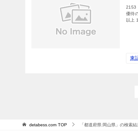
215
優待の
以上 1
東
detabess.com
TOP
「都道府県:岡山県」の検索結果