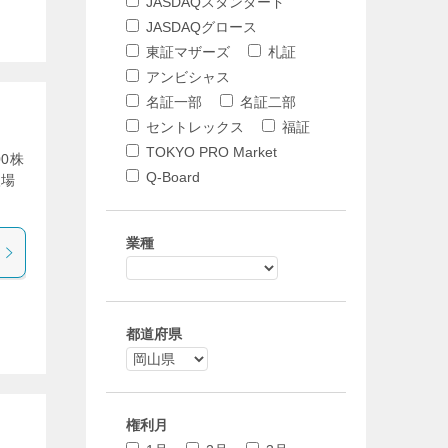
JASDAQスタンダード
JASDAQグロース
東証マザーズ
札証
アンビシャス
名証一部
名証二部
セントレックス
福証
TOKYO PRO Market
00株
Q-Board
入場
業種
都道府県
権利月