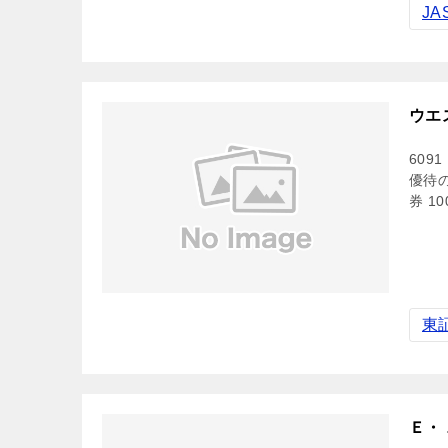
J
ウエ
609
優待
券 1
東
Ｅ・