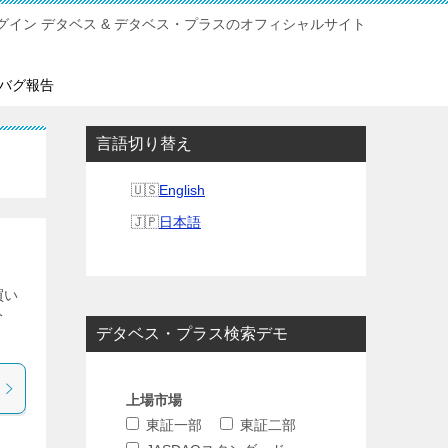
sプラグイン デタベス & デタベス・プラスのオフィシャルサイト
バグ報告
言語切り替え
English
日本語
買い
分
デタベス・プラス検索デモ
上場市場
東証一部
東証二部