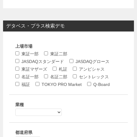
デタベス・プラス検索デモ
上場市場
東証一部
東証二部
JASDAQスタンダード
JASDAQグロース
東証マザーズ
札証
アンビシャス
名証一部
名証二部
セントレックス
福証
TOKYO PRO Market
Q-Board
業種
都道府県