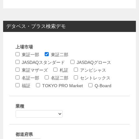
デタベス・プラス検索デモ
上場市場
東証一部
東証二部
JASDAQスタンダード
JASDAQグロース
東証マザーズ
札証
アンビシャス
名証一部
名証二部
セントレックス
福証
TOKYO PRO Market
Q-Board
業種
都道府県