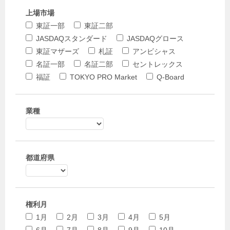
上場市場
東証一部
東証二部
JASDAQスタンダード
JASDAQグロース
東証マザーズ
札証
アンビシャス
名証一部
名証二部
セントレックス
福証
TOKYO PRO Market
Q-Board
業種
都道府県
権利月
1月
2月
3月
4月
5月