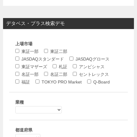
デタベス・プラス検索デモ
上場市場
東証一部
東証二部
JASDAQスタンダード
JASDAQグロース
東証マザーズ
札証
アンビシャス
名証一部
名証二部
セントレックス
福証
TOKYO PRO Market
Q-Board
業種
都道府県